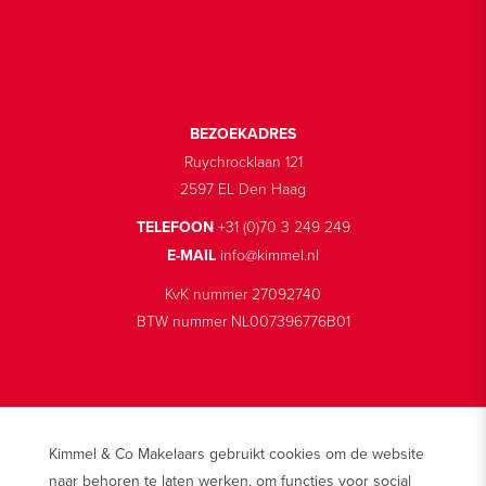
BEZOEKADRES
Ruychrocklaan 121
2597 EL Den Haag
TELEFOON
+31 (0)70 3 249 249
E-MAIL
info@kimmel.nl
KvK nummer 27092740
BTW nummer NL007396776B01
Kimmel & Co Makelaars gebruikt cookies om de website
© 2026 Makelaarskantoor Kimmel & Co
naar behoren te laten werken, om functies voor social
Disclaimer