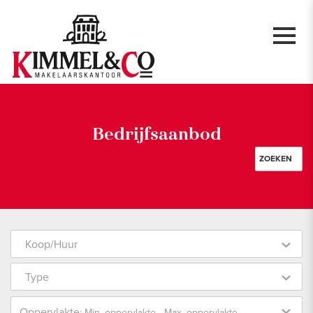
Bedrijfsaanbod
ZOEKEN
Koop/Huur
Type
Oppervlakte
: Min. oppervlakte - Max. oppervlakte