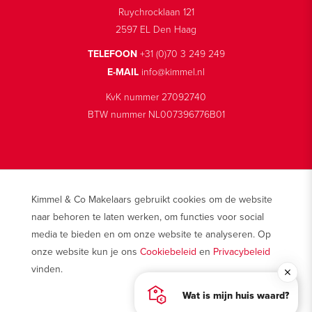
Ruychrocklaan 121
2597 EL Den Haag
TELEFOON
+31 (0)70 3 249 249
E-MAIL
info@kimmel.nl
KvK nummer 27092740
BTW nummer NL007396776B01
Kimmel & Co Makelaars gebruikt cookies om de website
© 2026 Makelaarskantoor Kimmel & Co
naar behoren te laten werken, om functies voor social
Disclaimer
media te bieden en om onze website te analyseren. Op
Privacy
onze website kun je ons
Cookiebeleid
en
Privacybeleid
Cookies
vinden.
Wat is mijn huis waard?
AKKOORD EN SLUITEN