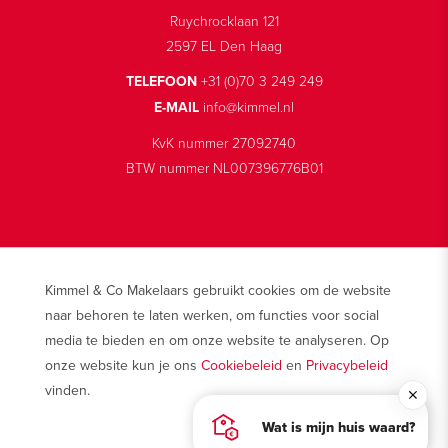
Ruychrocklaan 121
2597 EL Den Haag
TELEFOON
+31 (0)70 3 249 249
E-MAIL
info@kimmel.nl
KvK nummer 27092740
BTW nummer NL007396776B01
Kimmel & Co Makelaars gebruikt cookies om de website
© 2026 Makelaarskantoor Kimmel & Co
naar behoren te laten werken, om functies voor social
Disclaimer
media te bieden en om onze website te analyseren. Op
Privacy
onze website kun je ons
Cookiebeleid
en
Privacybeleid
Cookies
vinden.
Wat is mijn huis waard?
AKKOORD EN SLUITEN