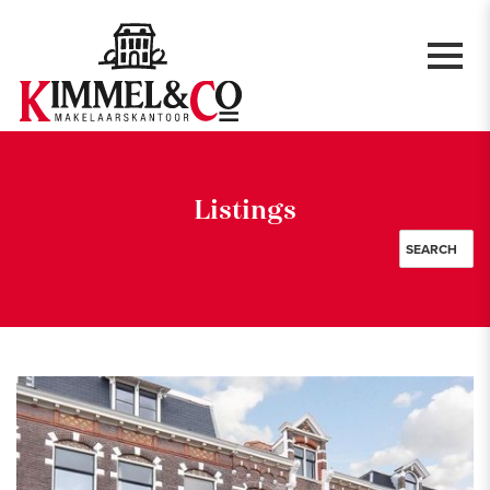
Listings
SEARCH
Rentals
City
Rooms