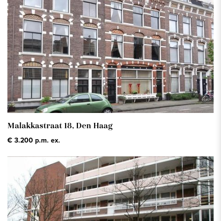
Price
: € 0 - No max.
Floor space
: Min. - Max.
Show only status: available
Malakkastraat 18,
Den Haag
€ 3.200 p.m. ex.