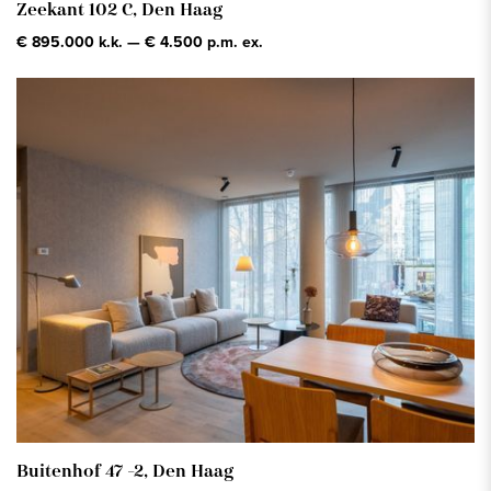
Zeekant 102 C,
Den Haag
€ 895.000 k.k. — € 4.500 p.m. ex.
Buitenhof 47 -2,
Den Haag