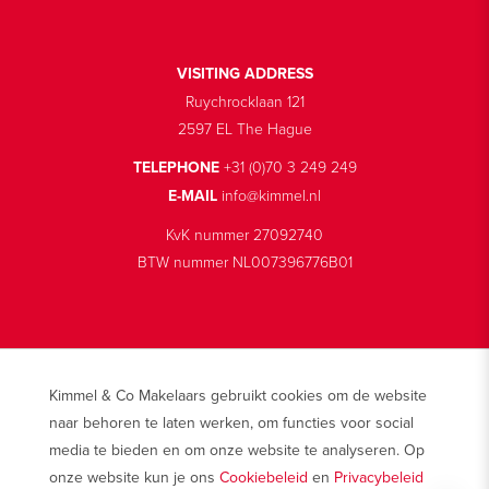
VISITING ADDRESS
Ruychrocklaan 121
2597 EL The Hague
TELEPHONE
+31 (0)70 3 249 249
E-MAIL
info@kimmel.nl
KvK nummer 27092740
BTW nummer NL007396776B01
Kimmel & Co Makelaars gebruikt cookies om de website
© 2026 Makelaarskantoor Kimmel & Co
naar behoren te laten werken, om functies voor social
Disclaimer
media te bieden en om onze website te analyseren. Op
Privacy
onze website kun je ons
Cookiebeleid
en
Privacybeleid
Cookies