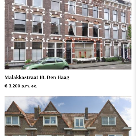
Floor space
: Min. - Max.
Show only status: available
Malakkastraat 18,
Den Haag
€ 3.200 p.m. ex.