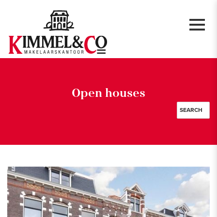
Open houses
SEARCH
Sales & rentals
City
Rooms