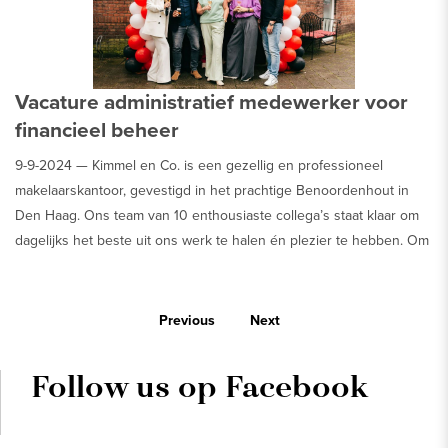
Vacature administratief medewerker voor
financieel beheer
9-9-2024 —
Kimmel en Co. is een gezellig en professioneel
makelaarskantoor, gevestigd in het prachtige Benoordenhout in
Den Haag. Ons team van 10 enthousiaste collega’s staat klaar om
dagelijks het beste uit ons werk te halen én plezier te hebben. Om
ons groeiende kantoor verder te ondersteunen, zoeken we een
vrolijke en nauwkeurige Administratief Medewerker Financieel
Beheer die ons team komt versterken.
Previous
Next
Follow us op Facebook