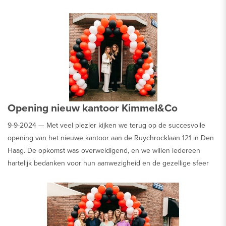
bijzondere huizen voor je geselecteerd, elk met unieke kenmerken
en volop mogelijkheden. Kom langs, laat je inspireren en ontdek of
jouw droomhuis ertussen zit!
Opening nieuw kantoor Kimmel&Co
9-9-2024 —
Met veel plezier kijken we terug op de succesvolle
opening van het nieuwe kantoor aan de Ruychrocklaan 121 in Den
Haag. De opkomst was overweldigend, en we willen iedereen
hartelijk bedanken voor hun aanwezigheid en de gezellige sfeer
die werd meegebracht.